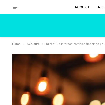
ACCUEIL
ACT
»
»
Home
Actualité
Durée 2Go internet: combien de temps pour