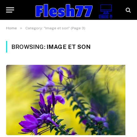
»
Home
Category: "Image et son" (Page 3)
BROWSING:
IMAGE ET SON