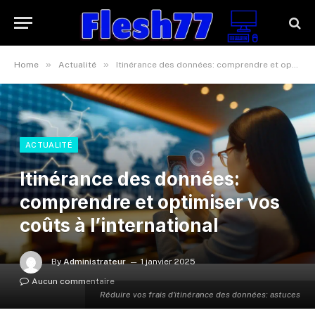
»
»
Home
Actualité
Itinérance des données: comprendre et optimiser vos coûts à l’international
ACTUALITÉ
Itinérance des données:
comprendre et optimiser vos
coûts à l’international
By
Administrateur
1 janvier 2025
Aucun commentaire
Réduire vos frais d'itinérance des données: astuces