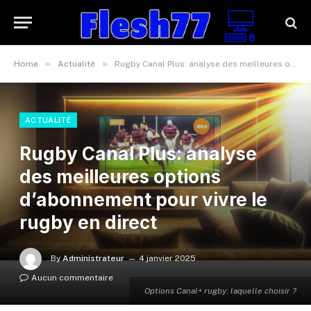
»
»
Home
Actualité
Rugby Canal Plus: analyse des meilleures options d’abonnement pour vivre le rugby en direct
ACTUALITÉ
Rugby Canal Plus: analyse
des meilleures options
d’abonnement pour vivre le
rugby en direct
By
Administrateur
4 janvier 2025
Aucun commentaire
Options Canal+ rugby: laquelle choisir ?