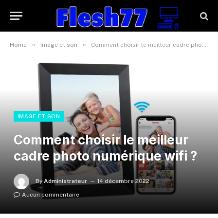
»
»
Home
Image et son
Comment choisir le meilleur cadre photo numérique wifi ?
IMAGE ET SON
Comment choisir le meilleur
cadre photo numérique wifi ?
By
Administrateur
14 décembre 2022
Aucun commentaire