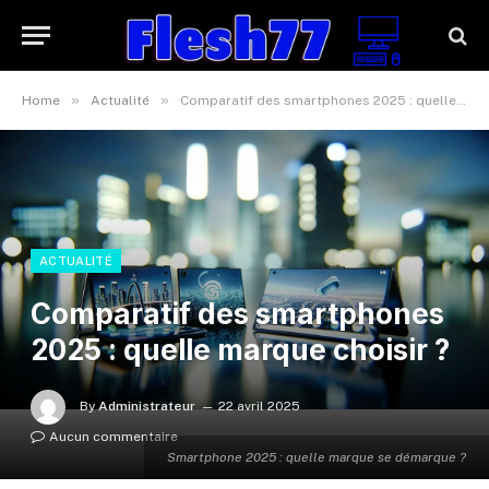
»
»
Home
Actualité
Comparatif des smartphones 2025 : quelle marque choisir ?
ACTUALITÉ
Comparatif des smartphones
2025 : quelle marque choisir ?
By
Administrateur
22 avril 2025
Aucun commentaire
Smartphone 2025 : quelle marque se démarque ?