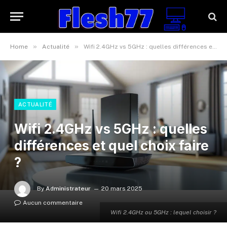
»
»
Home
Actualité
Wifi 2.4GHz vs 5GHz : quelles différences et quel choix faire ?
ACTUALITÉ
Wifi 2.4GHz vs 5GHz : quelles
différences et quel choix faire
?
By
Administrateur
20 mars 2025
Aucun commentaire
Wifi 2.4GHz ou 5GHz : lequel choisir ?