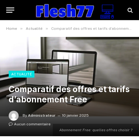
»
»
Home
Actualité
Comparatif des offres et tarifs d’abonnement Free
ACTUALITÉ
Comparatif des offres et tarifs
d’abonnement Free
By
Administrateur
10 janvier 2025
Aucun commentaire
Abonnement Free: quelles offres choisir ?