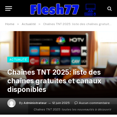
»
»
Home
Actualité
Chaînes TNT 2025: liste des chaînes gratuites et canaux disponibles
ACTUALITÉ
Chaînes TNT 2025: liste des
chaînes gratuites et canaux
disponibles
By
Administrateur
12 juin 2025
Aucun commentaire
Chaînes TNT 2025: toutes les nouveautés à découvrir