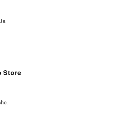
le.
p Store
che.