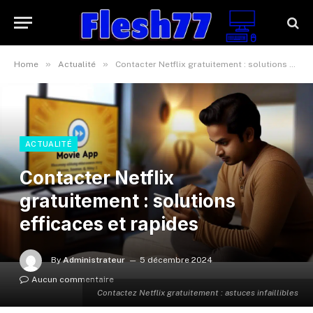
»
»
Home
Actualité
Contacter Netflix gratuitement : solutions efficaces et rapides
ACTUALITÉ
Contacter Netflix
gratuitement : solutions
efficaces et rapides
By
Administrateur
5 décembre 2024
Aucun commentaire
Contactez Netflix gratuitement : astuces infaillibles